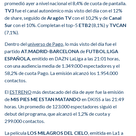
promedió ayer a nivel nacional el 8,4% de cuota de pantalla.
TV3
fue el canal autonómico más visto del día con el 12%
de share, seguido de
Aragón TV
con el 10,2% y de
Canal
Sur
con el 10%. Completan el top-5
ETB2
(8,1%) y
TVCAN
(7,1%).
Dentro del
universo de Pago
, lo más visto del día fue el
partido
AT.MADRID-BARCELONA
de
FUTBOL:LIGA
ESPAÑOLA
, emitido en DAZN LaLiga a las 21:01 horas,
con una audiencia media de 1.349.000 espectadores y el
58,2% de cuota Pago. La emisión alcanzó los 1.954.000
contactos.
El
ESTRENO
más destacado del día de ayer fue la emisión
de
MIS PIES ME ESTAN MATANDO
en DKISS a las 21:49
horas. Un promedio de 123.000 espectadores siguió el
debut del programa, que alcanzó el 1,2% de cuota y
299.000 contactos.
La película
LOS MILAGROS DEL CIELO
, emitida en La1 a