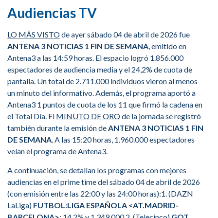
Audiencias TV
LO MÁS VISTO
de ayer sábado 04 de abril de 2026 fue
ANTENA 3 NOTICIAS 1 FIN DE SEMANA
, emitido en
Antena3 a las 14:59 horas. El espacio logró 1.856.000
espectadores de audiencia media y el 24,2% de cuota de
pantalla. Un total de 2.711.000 individuos vieron al menos
un minuto del informativo. Además, el programa aportó a
Antena3 1 puntos de cuota de los 11 que firmó la cadena en
el Total Día. El
MINUTO DE ORO
de la jornada se registró
también durante la emisión de
ANTENA 3 NOTICIAS 1 FIN
DE SEMANA
. A las 15:20 horas, 1.960.000 espectadores
veían el programa de Antena3.
A continuación, se detallan los programas con mejores
audiencias en el prime time del sábado 04 de abril de 2026
(con emisión entre las 22:00 y las 24:00 horas):1. (DAZN
LaLiga)
FUTBOL:LIGA ESPAÑOLA <AT.MADRID-
BARCELONA>
: 14,2% y 1.349.000.2. (Telecinco)
GOT