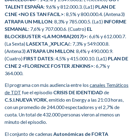
TALENT ESPAÑA
: 9,6% y 812.000.3. (La1)
PLAN DE
C1NE <NO ES TAN FACIL>
: 8,5% y 800.000.4. (Antena3)
ATRAPA UN MILLON
: 8,3% y 785.000.5. (La1)
INFORME
SEMANAL
: 7,6% y 707.000.6. (Cuatro)
EL
BLOCKBUSTER <LA MOMIA(2017)>
: 6,6% y 612.000.7.
(La Sexta)
LASEXTA _XPLICA/.
: 7,3% y 549.000.8.
(Antena3)
ATRAPA UN MILLON
: 8,4% y 490.000.9.
(Cuatro)
FIRST DATES
: 4,5% y 415.000.10. (La1)
PLAN DE
C1NE 2 <FLORENCE FOSTER JENKINS>
: 6,7% y
364.000.
El programa con más audiencia entre los
canales Temáticos
de TDT
fue el episodio
CRISIS DE IDENTIDAD
de
C.S.I.NUEVA YORK
, emitido en Energy a las 21:03 horas,
con un promedio de 244.000 espectadores y el 2,7% de
cuota. Un total de 432.000 personas vieron al menos un
minuto del episodio.
El conjunto de cadenas
Autonómicas de FORTA