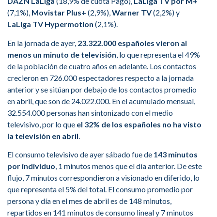
DAZN LaLiga
(18,9% de cuota Pago),
LaLiga TV por M+
(7,1%),
Movistar Plus+
(2,9%),
Warner TV
(2,2%) y
LaLiga TV Hypermotion
(2,1%).
En la jornada de ayer,
23.322.000 españoles vieron al
menos un minuto de televisión
, lo que representa el 49%
de la población de cuatro años en adelante. Los contactos
crecieron en 726.000 espectadores respecto a la jornada
anterior y se sitúan por debajo de los contactos promedio
en abril, que son de 24.022.000. En el acumulado mensual,
32.554.000 personas han sintonizado con el medio
televisivo, por lo que
el 32% de los españoles no ha visto
la televisión en abril
.
El consumo televisivo de ayer sábado fue de
143 minutos
por individuo
, 1 minutos menos que el día anterior. De este
flujo, 7 minutos correspondieron a visionado en diferido, lo
que representa el 5% del total. El consumo promedio por
persona y día en el mes de abril es de 148 minutos,
repartidos en 141 minutos de consumo lineal y 7 minutos