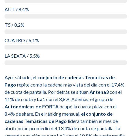
AUT / 8,4%
T5 / 8,2%
CUATRO / 6,1%
LA SEXTA / 5,5%
Ayer sábado,
el conjunto de cadenas Temáticas de
Pago
repite como la cadena más vista del día con el 17,4%
de cuota de pantalla. Por detrás se sitúan
Antena3
con el
11% de cuota y
La1
con el 8,8%. Además, el grupo de
Autonómicas de FORTA
ocupó la cuarta plaza con el
8,4% de share. En el ránking mensual,
el conjunto de
cadenas Temáticas de Pago
lidera también el mes de
abril con un promedio del 13,4% de cuota de pantalla. La
segunda posición es para
La1
con el 10,9% de cuota media