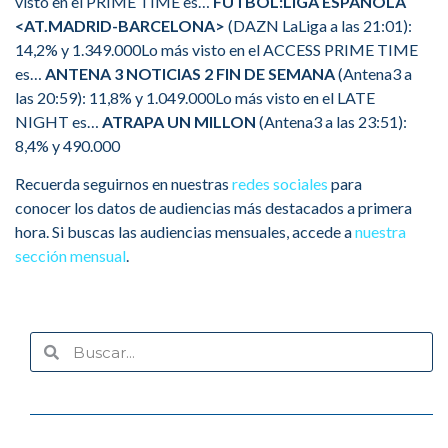
visto en el PRIME TIME es…
FUTBOL:LIGA ESPAÑOLA
<AT.MADRID-BARCELONA>
(DAZN LaLiga a las 21:01):
14,2% y 1.349.000Lo más visto en el ACCESS PRIME TIME
es…
ANTENA 3 NOTICIAS 2 FIN DE SEMANA
(Antena3 a
las 20:59): 11,8% y 1.049.000Lo más visto en el LATE
NIGHT es…
ATRAPA UN MILLON
(Antena3 a las 23:51):
8,4% y 490.000
Recuerda seguirnos en nuestras
redes sociales
para
conocer los datos de audiencias más destacados a primera
hora. Si buscas las audiencias mensuales, accede a
nuestra
sección mensual
.