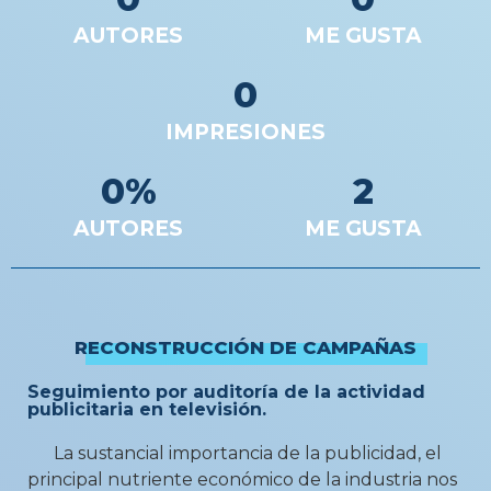
AUTORES
ME GUSTA
0
IMPRESIONES
0
%
2
AUTORES
ME GUSTA
RECONSTRUCCIÓN DE CAMPAÑAS
Seguimiento por auditoría de la actividad
publicitaria en televisión.
La sustancial importancia de la publicidad, el
principal nutriente económico de la industria nos