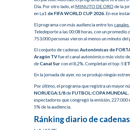
Día. Por otro lado, el
MINUTO DE ORO
de la jo
en La1
de FIFA WORLD CUP 2026
. En ese inst
El programa con más audiencia entre los
canales
Teledeporte a las 00:08 horas, con un promedio 
753.000 personas vieron al menos un minuto del 
El conjunto de cadenas
Autonómicas de FORT
Aragón TV
fue el canal autonómico más visto de
de
Canal Sur
con el 8,2%. Completan el top-5
E
En la jornada de ayer, no se produjo ningún estreno
Por último, el programa que registra un mayor 
NORUEGA:1/8
de
FUTBOL:COPA MUNDIAL
,
espectadores que congregó la emisión, 227.000 er
5% de la audiencia.
Ránking diario de cadenas