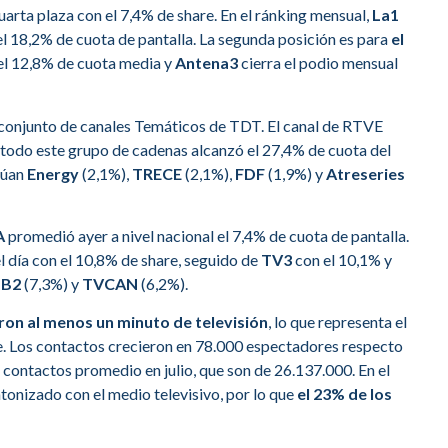
uarta plaza con el 7,4% de share. En el ránking mensual,
La1
el 18,2% de cuota de pantalla. La segunda posición es para
el
el 12,8% de cuota media y
Antena3
cierra el podio mensual
 conjunto de canales Temáticos de TDT. El canal de RTVE
 todo este grupo de cadenas alcanzó el 27,4% de cuota del
túan
Energy
(2,1%),
TRECE
(2,1%),
FDF
(1,9%) y
Atreseries
A
promedió ayer a nivel nacional el 7,4% de cuota de pantalla.
l día con el 10,8% de share, seguido de
TV3
con el 10,1% y
TB2
(7,3%) y
TVCAN
(6,2%).
ron al menos un minuto de televisión
, lo que representa el
e. Los contactos crecieron en 78.000 espectadores respecto
s contactos promedio en julio, que son de 26.137.000. En el
onizado con el medio televisivo, por lo que
el 23% de los