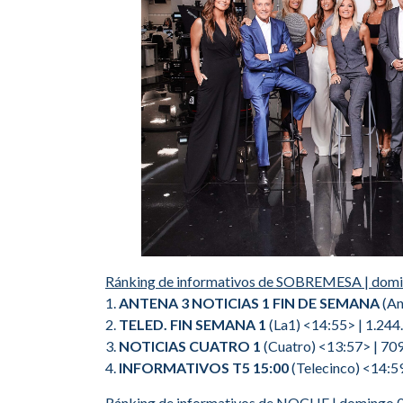
Ránking de informativos de SOBREMESA | domin
1.
ANTENA 3 NOTICIAS 1 FIN DE SEMANA
(An
2.
TELED. FIN SEMANA 1
(La1) <14:55> | 1.244
3.
NOTICIAS CUATRO 1
(Cuatro) <13:57> | 709
4.
INFORMATIVOS T5 15:00
(Telecinco) <14:5
Ránking de informativos de NOCHE | domingo 05