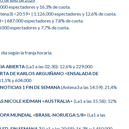
.000 espectadores y 16,3% de cuota.
tena3) <20:59> | 1.126.000 espectadores y 12,6% de cuota.
8> | 687.000 espectadores y 7,8% de cuota.
.000 espectadores y 7,7% de cuota.
 día según la franja horaria:
IA ABIERTA
(La1 a las 02:30): 12,6% y 229.000
ERTA DE KARLOS ARGUIÑANO <ENSALADA DE
 11,5% y 604.000
NOTICIAS 1 FIN DE SEMANA
(Antena3 a las 14:59): 21,4%
S:NICOLE KIDMAN <AUSTRALIA>
(La1 a las 15:58): 12%
OPA MUNDIAL <BRASIL-NORUEGA:1/8>
(La1 a las
LED. FIN SEMANA 2
(La1 a las 20:58): 16,3% y 1.450.000