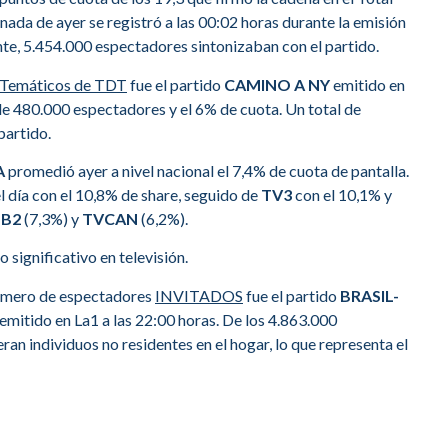
rnada de ayer se registró a las 00:02 horas durante la emisión
ante, 5.454.000 espectadores sintonizaban con el partido.
 Temáticos de TDT
fue el partido
CAMINO A NY
emitido en
de 480.000 espectadores y el 6% de cuota. Un total de
partido.
A
promedió ayer a nivel nacional el 7,4% de cuota de pantalla.
l día con el 10,8% de share, seguido de
TV3
con el 10,1% y
TB2
(7,3%) y
TVCAN
(6,2%).
 significativo en televisión.
número de espectadores
INVITADOS
fue el partido
BRASIL-
 emitido en La1 a las 22:00 horas. De los 4.863.000
an individuos no residentes en el hogar, lo que representa el