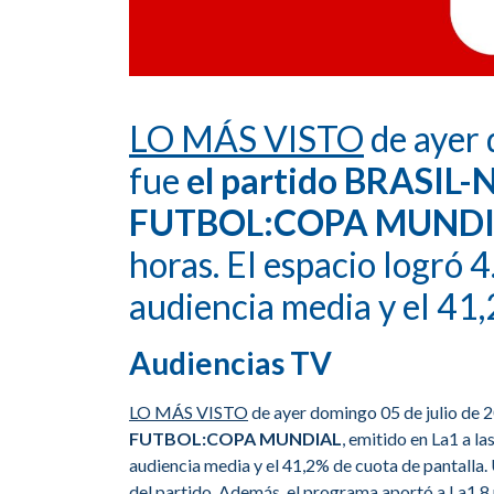
LO MÁS VISTO
de ayer 
fue
el partido BRASIL
FUTBOL:COPA MUND
horas. El espacio logró
audiencia media y el 41,
Audiencias TV
LO MÁS VISTO
de ayer domingo 05 de julio de 
FUTBOL:COPA MUNDIAL
, emitido en La1 a l
audiencia media y el 41,2% de cuota de pantalla.
del partido. Además, el programa aportó a La1 8 