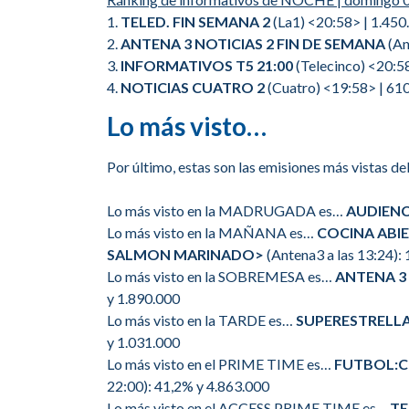
1.
TELED. FIN SEMANA 2
(La1) <20:58> | 1.450
2.
ANTENA 3 NOTICIAS 2 FIN DE SEMANA
(An
3.
INFORMATIVOS T5 21:00
(Telecinco) <20:5
4.
NOTICIAS CUATRO 2
(Cuatro) <19:58> | 610
Lo más visto…
Por último, estas son las emisiones más vistas del
Lo más visto en la MADRUGADA es…
AUDIENC
Lo más visto en la MAÑANA es…
COCINA ABI
SALMON MARINADO>
(Antena3 a las 13:24):
Lo más visto en la SOBREMESA es…
ANTENA 3 
y 1.890.000
Lo más visto en la TARDE es…
SUPERESTRELLA
y 1.031.000
Lo más visto en el PRIME TIME es…
FUTBOL:C
22:00): 41,2% y 4.863.000
Lo más visto en el ACCESS PRIME TIME es…
TE