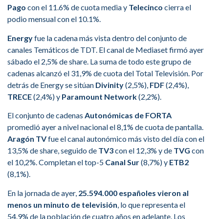
Pago
con el 11.6% de cuota media y
Telecinco
cierra el
podio mensual con el 10.1%.
Energy
fue la cadena más vista dentro del conjunto de
canales Temáticos de TDT. El canal de Mediaset firmó ayer
sábado el 2,5% de share. La suma de todo este grupo de
cadenas alcanzó el 31,9% de cuota del Total Televisión. Por
detrás de Energy se sitúan
Divinity
(2,5%),
FDF
(2,4%),
TRECE
(2,4%) y
Paramount Network
(2,2%).
El conjunto de cadenas
Autonómicas de FORTA
promedió ayer a nivel nacional el 8,1% de cuota de pantalla.
Aragón TV
fue el canal autonómico más visto del día con el
13,5% de share, seguido de
TV3
con el 12,3% y de
TVG
con
el 10,2%. Completan el top-5
Canal Sur
(8,7%) y
ETB2
(8,1%).
En la jornada de ayer,
25.594.000 españoles vieron al
menos un minuto de televisión
, lo que representa el
54.9% de la población de cuatro años en adelante. Los