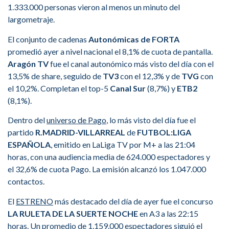
1.333.000 personas vieron al menos un minuto del
largometraje.
El conjunto de cadenas
Autonómicas de FORTA
promedió ayer a nivel nacional el 8,1% de cuota de pantalla.
Aragón TV
fue el canal autonómico más visto del día con el
13,5% de share, seguido de
TV3
con el 12,3% y de
TVG
con
el 10,2%. Completan el top-5
Canal Sur
(8,7%) y
ETB2
(8,1%).
Dentro del
universo de Pago
, lo más visto del día fue el
partido
R.MADRID-VILLARREAL
de
FUTBOL:LIGA
ESPAÑOLA
, emitido en LaLiga TV por M+ a las 21:04
horas, con una audiencia media de 624.000 espectadores y
el 32,6% de cuota Pago. La emisión alcanzó los 1.047.000
contactos.
El
ESTRENO
más destacado del día de ayer fue el concurso
LA RULETA DE LA SUERTE NOCHE
en A3 a las 22:15
horas. Un promedio de 1.159.000 espectadores siguió el