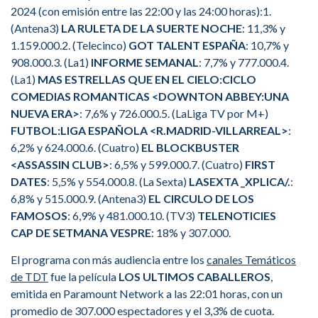
2024 (con emisión entre las 22:00 y las 24:00 horas):1.
(Antena3)
LA RULETA DE LA SUERTE NOCHE
: 11,3% y
1.159.000.2. (Telecinco)
GOT TALENT ESPAÑA
: 10,7% y
908.000.3. (La1)
INFORME SEMANAL
: 7,7% y 777.000.4.
(La1)
MAS ESTRELLAS QUE EN EL CIELO:CICLO
COMEDIAS ROMANTICAS <DOWNTON ABBEY:UNA
NUEVA ERA>
: 7,6% y 726.000.5. (LaLiga TV por M+)
FUTBOL:LIGA ESPAÑOLA <R.MADRID-VILLARREAL>
:
6,2% y 624.000.6. (Cuatro)
EL BLOCKBUSTER
<ASSASSIN CLUB>
: 6,5% y 599.000.7. (Cuatro)
FIRST
DATES
: 5,5% y 554.000.8. (La Sexta)
LASEXTA _XPLICA/.
:
6,8% y 515.000.9. (Antena3)
EL CIRCULO DE LOS
FAMOSOS
: 6,9% y 481.000.10. (TV3)
TELENOTICIES
CAP DE SETMANA VESPRE
: 18% y 307.000.
El programa con más audiencia entre los
canales Temáticos
de TDT
fue la película
LOS ULTIMOS CABALLEROS
,
emitida en Paramount Network a las 22:01 horas, con un
promedio de 307.000 espectadores y el 3,3% de cuota.