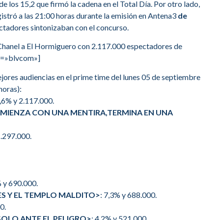
 los 15,2 que firmó la cadena en el Total Día. Por otro lado,
gistró a las 21:00 horas durante la emisión en Antena3
de
ectadores sintonizaban con el concurso.
e Chanel a El Hormiguero con 2.117.000 espectadores de
me=»blvcom»]
jores audiencias en el prime time del lunes 05 de septiembre
horas):
6,6% y 2.117.000.
IENZA CON UNA MENTIRA,TERMINA EN UNA
1.297.000.
% y 690.000.
ES Y EL TEMPLO MALDITO>
: 7,3% y 688.000.
0.
<SOLO ANTE EL PELIGRO>
: 4,2% y 521.000.