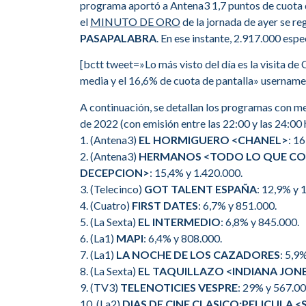
programa aportó a Antena3 1,7 puntos de cuota de
el
MINUTO DE ORO
de la jornada de ayer se re
PASAPALABRA
. En ese instante, 2.917.000 esp
[bctt tweet=»Lo más visto del día es la visita d
media y el 16,6% de cuota de pantalla» userna
A continuación, se detallan los programas con me
de 2022 (con emisión entre las 22:00 y las 24:00 
1. (Antena3)
EL HORMIGUERO <CHANEL>
: 1
2. (Antena3)
HERMANOS <TODO LO QUE COM
DECEPCION>
: 15,4% y 1.420.000.
3. (Telecinco)
GOT TALENT ESPAÑA
: 12,9% y 
4. (Cuatro)
FIRST DATES
: 6,7% y 851.000.
5. (La Sexta)
EL INTERMEDIO
: 6,8% y 845.000.
6. (La1)
MAPI
: 6,4% y 808.000.
7. (La1)
LA NOCHE DE LOS CAZADORES
: 5,9
8. (La Sexta)
EL TAQUILLAZO <INDIANA JON
9. (TV3)
TELENOTICIES VESPRE
: 29% y 567.00
10. (La2)
DIAS DE CINE CLASICO:PELICULA 