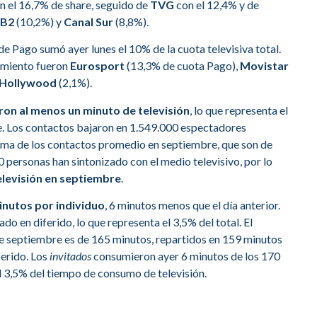
on el 16,7% de share, seguido de
TVG
con el 12,4% y de
B2
(10,2%) y
Canal Sur
(8,8%).
e Pago sumó ayer lunes el 10% de la cuota televisiva total.
imiento fueron
Eurosport
(13,3% de cuota Pago),
Movistar
 Hollywood
(2,1%).
ron al menos un minuto de televisión
, lo que representa el
e. Los contactos bajaron en 1.549.000 espectadores
ncima de los contactos promedio en septiembre, que son de
personas han sintonizado con el medio televisivo, por lo
televisión en septiembre
.
inutos por individuo
, 6 minutos menos que el día anterior.
do en diferido, lo que representa el 3,5% del total. El
e septiembre es de 165 minutos, repartidos en 159 minutos
ferido. Los
invitados
consumieron ayer 6 minutos de los 170
l 3,5% del tiempo de consumo de televisión.