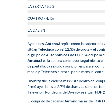
LA SEXTA / 6,5%
CUATRO / 4,4%
LA 2 / 2,9%
Ayer lunes,
Antena3
repite como la cadena más vi
sitúan
Telecinco
con el 12.3% de cuota y
el con
el grupo de
Autonómicas de FORTA
ocupó la cu
Antena3
es la cadena con mayor seguimiento en
de pantalla. La segunda posición es para
el conj
media y
Telecinco
cierra el podio mensual con el
Divinity
fue la cadena más vista dentro del conj
firmó ayer lunes el 2,7% de share. La suma de to
Televisión. Por detrás de Divinity se sitúan
FDF
(
El conjunto de cadenas
Autonómicas de FORT