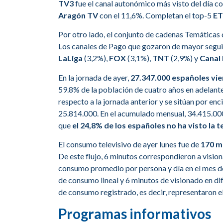
TV3
fue el canal autonómico más visto del día c
Aragón TV
con el 11,6%. Completan el top-5
ET
Por otro lado, el conjunto de cadenas Temáticas d
Los canales de Pago que gozaron de mayor segu
LaLiga
(3,2%),
FOX
(3,1%),
TNT
(2,9%) y
Canal
En la jornada de ayer,
27.347.000 españoles vie
59.8% de la población de cuatro años en adelant
respecto a la jornada anterior y se sitúan por e
25.814.000. En el acumulado mensual, 34.415.000 
que
el 24,8% de los españoles no ha visto la 
El consumo televisivo de ayer lunes fue de
170 m
De este flujo, 6 minutos correspondieron a visiona
consumo promedio por persona y día en el mes d
de consumo lineal y 6 minutos de visionado en di
de consumo registrado, es decir, representaron e
Programas informativos