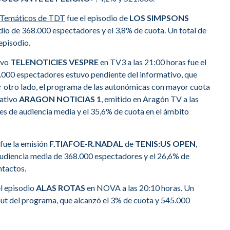
 Temáticos de TDT
fue el episodio de
LOS SIMPSONS
dio de 368.000 espectadores y el 3,8% de cuota. Un total de
episodio.
tivo
TELENOTICIES VESPRE
en TV3 a las 21:00 horas fue el
.000 espectadores estuvo pendiente del informativo, que
or otro lado, el programa de las autonómicas con mayor cuota
mativo
ARAGON NOTICIAS 1
, emitido en Aragón TV a las
es de audiencia media y el 35,6% de cuota en el ámbito
a fue la emisión
F.TIAFOE-R.NADAL
de
TENIS:US OPEN
,
 audiencia media de 368.000 espectadores y el 26,6% de
ntactos.
el episodio
ALAS ROTAS
en NOVA a las 20:10 horas. Un
ut del programa, que alcanzó el 3% de cuota y 545.000