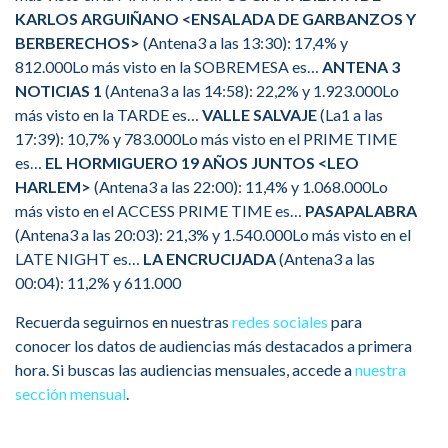
KARLOS ARGUIÑANO <ENSALADA DE GARBANZOS Y
BERBERECHOS>
(Antena3 a las 13:30): 17,4% y
812.000Lo más visto en la SOBREMESA es…
ANTENA 3
NOTICIAS 1
(Antena3 a las 14:58): 22,2% y 1.923.000Lo
más visto en la TARDE es…
VALLE SALVAJE
(La1 a las
17:39): 10,7% y 783.000Lo más visto en el PRIME TIME
es…
EL HORMIGUERO 19 AÑOS JUNTOS <LEO
HARLEM>
(Antena3 a las 22:00): 11,4% y 1.068.000Lo
más visto en el ACCESS PRIME TIME es…
PASAPALABRA
(Antena3 a las 20:03): 21,3% y 1.540.000Lo más visto en el
LATE NIGHT es…
LA ENCRUCIJADA
(Antena3 a las
00:04): 11,2% y 611.000
Recuerda seguirnos en nuestras
redes sociales
para
conocer los datos de audiencias más destacados a primera
hora. Si buscas las audiencias mensuales, accede a
nuestra
sección mensual
.