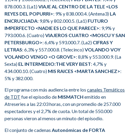
878.000.3. (La1)
VIAJE AL CENTRO DE LA TELE <LOS
REYES DEL POPURRI>
: 9% y 838.000.4. (Antena3)
LA
ENCRUCIJADA
: 9,8% y 802.000.5. (La1)
FUTURO
IMPERFECTO <NADIE ES LO QUE PARECE>
: 9,9% y
793.000.6. (Cuatro)
VIAJEROS CUATRO <MOSCU Y SAN
PETERSBURGO>
: 6,4% y 593.000.7. (La2)
CIFRAS Y
LETRAS
: 6,3% y 557.000.8. (Telecinco)
VOLANDO VOY
VOLANDO VENGO <O GROVE>
: 8,8% y 553.000.9. (La
Sexta)
EL INTERMEDIO:THE VERY BEST
: 4,7% y
434.000.10. (Cuatro)
MIS RAICES <MARTA SANCHEZ>
:
5% y 382.000.
El programa con más audiencia entre los
canales Temáticos
de TDT
fue el episodio de
MISMATCH
emitido en
Atreseries a las 22:03 horas, con un promedio de 257.000
espectadores y el 2,7% de cuota. Un total de 550.000
personas vieron al menos un minuto del episodio.
El conjunto de cadenas
Autonómicas de FORTA