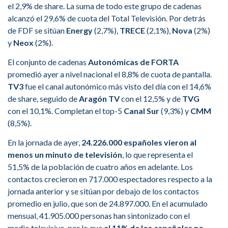
el 2,9% de share. La suma de todo este grupo de cadenas
alcanzó el 29,6% de cuota del Total Televisión. Por detrás
de FDF se sitúan
Energy
(2,7%),
TRECE
(2,1%),
Nova
(2%)
y
Neox
(2%).
El conjunto de cadenas
Autonómicas de FORTA
promedió ayer a nivel nacional el 8,8% de cuota de pantalla.
TV3
fue el canal autonómico más visto del día con el 14,6%
de share, seguido de
Aragón TV
con el 12,5% y de
TVG
con el 10,1%. Completan el top-5
Canal Sur
(9,3%) y
CMM
(8,5%).
En la jornada de ayer,
24.226.000 españoles vieron al
menos un minuto de televisión
, lo que representa el
51,5% de la población de cuatro años en adelante. Los
contactos crecieron en 717.000 espectadores respecto a la
jornada anterior y se sitúan por debajo de los contactos
promedio en julio, que son de 24.897.000. En el acumulado
mensual, 41.905.000 personas han sintonizado con el
medio televisivo, por lo que
el 11% de los españoles no