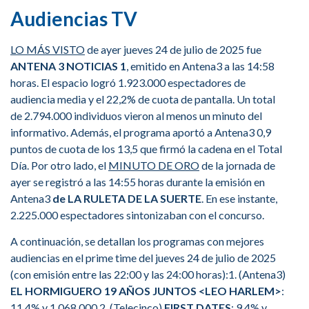
Audiencias TV
LO MÁS VISTO
de ayer jueves 24 de julio de 2025 fue
ANTENA 3 NOTICIAS 1
, emitido en Antena3 a las 14:58
horas. El espacio logró 1.923.000 espectadores de
audiencia media y el 22,2% de cuota de pantalla. Un total
de 2.794.000 individuos vieron al menos un minuto del
informativo. Además, el programa aportó a Antena3 0,9
puntos de cuota de los 13,5 que firmó la cadena en el Total
Día. Por otro lado, el
MINUTO DE ORO
de la jornada de
ayer se registró a las 14:55 horas durante la emisión en
Antena3
de LA RULETA DE LA SUERTE
. En ese instante,
2.225.000 espectadores sintonizaban con el concurso.
A continuación, se detallan los programas con mejores
audiencias en el prime time del jueves 24 de julio de 2025
(con emisión entre las 22:00 y las 24:00 horas):1. (Antena3)
EL HORMIGUERO 19 AÑOS JUNTOS <LEO HARLEM>
:
11,4% y 1.068.000.2. (Telecinco)
FIRST DATES
: 9,4% y