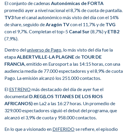
El conjunto de cadenas
Autonómicas de FORTA
promedió ayer a nivel nacional el 8,7% de cuota de pantalla.
TV3
fue el canal autonómico más visto del día con el 14%
de share, seguido de
Aragón TV
con el 11,7% y de
TVG
con el 9,7%. Completan el top-5
Canal Sur
(8,7%) y
ETB2
(7,9%).
Dentro del
universo de Pago
, lo más visto del día fue la
etapa
ALBERTVILLE-LA PLAGNE
de
TOUR DE
FRANCIA
, emitido en Eurosport a las 14:15 horas, con una
audiencia media de 77.000 espectadores y el 8,9% de cuota
Pago. La emisión alcanzó los 251.000 contactos.
El
ESTRENO
más destacado del día de ayer fue el
documental
D.REG(LOS TITANES DE LOS RIOS
AFRICANOS)
en La2 a las 16:27 horas. Un promedio de
329.000 espectadores siguió el debut del programa, que
alcanzó el 3,9% de cuota y 958.000 contactos.
En lo que a visionado en
DIFERIDO
se refiere, el episodio