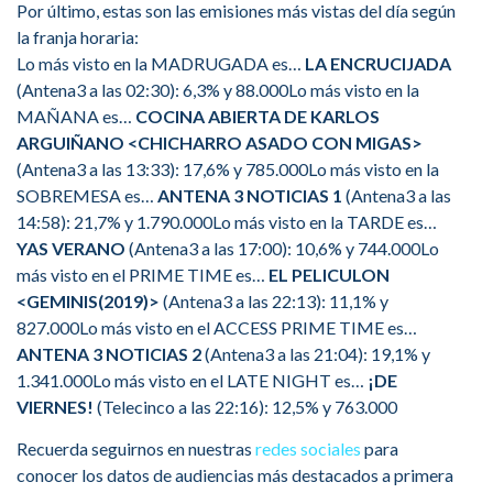
Por último, estas son las emisiones más vistas del día según
la franja horaria:
Lo más visto en la MADRUGADA es…
LA ENCRUCIJADA
(Antena3 a las 02:30): 6,3% y 88.000Lo más visto en la
MAÑANA es…
COCINA ABIERTA DE KARLOS
ARGUIÑANO <CHICHARRO ASADO CON MIGAS>
(Antena3 a las 13:33): 17,6% y 785.000Lo más visto en la
SOBREMESA es…
ANTENA 3 NOTICIAS 1
(Antena3 a las
14:58): 21,7% y 1.790.000Lo más visto en la TARDE es…
YAS VERANO
(Antena3 a las 17:00): 10,6% y 744.000Lo
más visto en el PRIME TIME es…
EL PELICULON
<GEMINIS(2019)>
(Antena3 a las 22:13): 11,1% y
827.000Lo más visto en el ACCESS PRIME TIME es…
ANTENA 3 NOTICIAS 2
(Antena3 a las 21:04): 19,1% y
1.341.000Lo más visto en el LATE NIGHT es…
¡DE
VIERNES!
(Telecinco a las 22:16): 12,5% y 763.000
Recuerda seguirnos en nuestras
redes sociales
para
conocer los datos de audiencias más destacados a primera