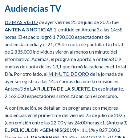
Audiencias TV
LO MÁS VISTO
de ayer viernes 25 de julio de 2025 fue
ANTENA 3 NOTICIAS 1
, emitido en Antena3 a las 14:58
horas. El espacio logró 1.790.000 espectadores de
audiencia media y el 21,7% de cuota de pantalla. Un total
de 2.835.000 individuos vieron al menos un minuto del
informativo. Además, el programa aportó a Antena3 0,9
puntos de cuota de los 13,1 que firmó la cadena en el Total
Día. Por otro lado, el
MINUTO DE ORO
de la jornada de
ayer se registró a las 14:57 horas durante la emisión en
Antena3
de LA RULETA DE LA SUERTE
. En ese instante,
2.162.000 espectadores sintonizaban con el concurso.
A continuación, se detallan los programas con mejores
audiencias en el prime time del viernes 25 de julio de 2025
(con emisión entre las 22:00 y las 24:00 horas):1. (Antena3)
EL PELICULON <GEMINIS(2019)>
: 11,1% y 827.000.2.
(Telecinco)
¡DE VIERNES!
: 12,5% y 763.000.3. (La1)
CINE