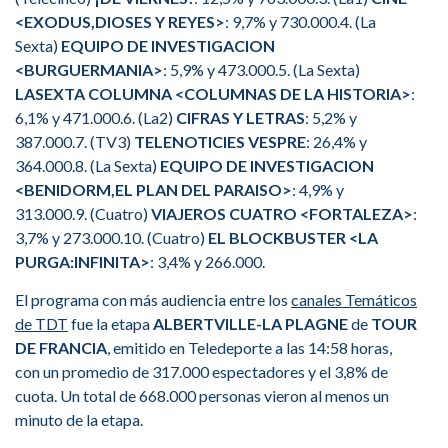
<EXODUS,DIOSES Y REYES>
: 9,7% y 730.000.4. (La
Sexta)
EQUIPO DE INVESTIGACION
<BURGUERMANIA>
: 5,9% y 473.000.5. (La Sexta)
LASEXTA COLUMNA <COLUMNAS DE LA HISTORIA>
:
6,1% y 471.000.6. (La2)
CIFRAS Y LETRAS
: 5,2% y
387.000.7. (TV3)
TELENOTICIES VESPRE
: 26,4% y
364.000.8. (La Sexta)
EQUIPO DE INVESTIGACION
<BENIDORM,EL PLAN DEL PARAISO>
: 4,9% y
313.000.9. (Cuatro)
VIAJEROS CUATRO <FORTALEZA>
:
3,7% y 273.000.10. (Cuatro)
EL BLOCKBUSTER <LA
PURGA:INFINITA>
: 3,4% y 266.000.
El programa con más audiencia entre los
canales Temáticos
de TDT
fue la etapa
ALBERTVILLE-LA PLAGNE
de
TOUR
DE FRANCIA
, emitido en Teledeporte a las 14:58 horas,
con un promedio de 317.000 espectadores y el 3,8% de
cuota. Un total de 668.000 personas vieron al menos un
minuto de la etapa.