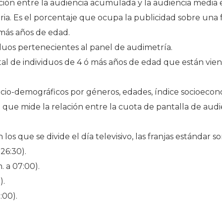
ación entre la audiencia acumulada y la audiencia media 
a. Es el porcentaje que ocupa la publicidad sobre una f
 más años de edad.
uos pertenecientes al panel de audimetría.
de individuos de 4 ó más años de edad que están viend
cio-demográficos por géneros, edades, índice socioeconó
 que mide la relación entre la cuota de pantalla de audi
 los que se divide el día televisivo, las franjas estándar so
 26:30).
 a 07:00).
).
:00).