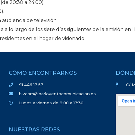
(de 20:30 a 24:00).
).
a audiencia de televisión.
 a lo largo de los siete días siguientes de la emisión en li
residentes en el hogar de visionado.
CÓMO ENCONTRARNOS
DÓND
91 446 17 57
C/ M
blvcom@barloventocomunicacion.es
Lunes a viernes de 8:00 a 17:30
NUESTRAS REDES