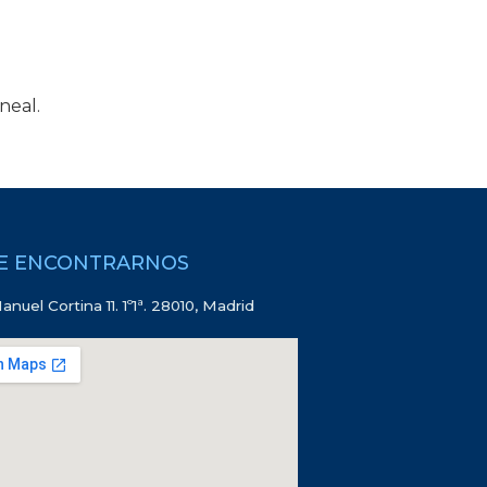
neal.
E ENCONTRARNOS
anuel Cortina 11. 1º1ª. 28010, Madrid