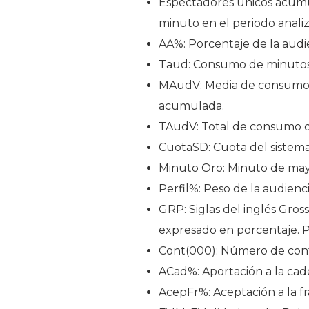
Espectadores únicos acumu
minuto en el periodo analiz
AA%: Porcentaje de la audie
Taud: Consumo de minutos 
MAudV: Media de consumo di
acumulada.
TAudV: Total de consumo de
CuotaSD: Cuota del sistema
Minuto Oro: Minuto de mayo
Perfil%: Peso de la audienci
GRP: Siglas del inglés Gros
expresado en porcentaje. Pu
Cont(000): Número de cont
ACad%: Aportación a la cade
AcepFr%: Aceptación a la fr