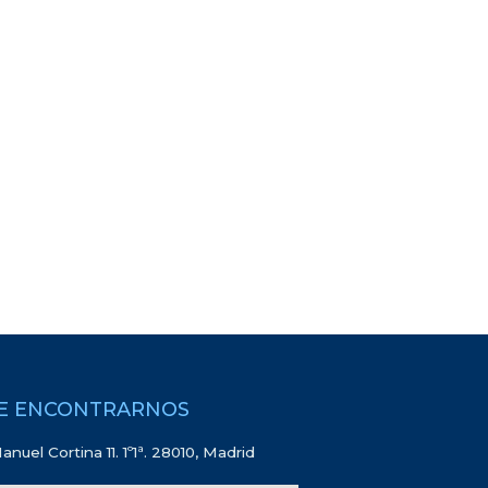
E ENCONTRARNOS
anuel Cortina 11. 1º1ª. 28010, Madrid