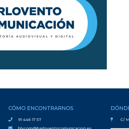
CÓMO ENCONTRARNOS
DÓND
91 446 17 57
C/ M
blvcom@barloventocomunicacion.es