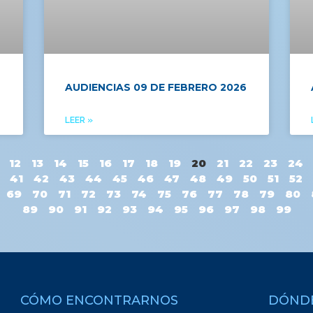
AUDIENCIAS 09 DE FEBRERO 2026
LEER »
12
13
14
15
16
17
18
19
20
21
22
23
24
41
42
43
44
45
46
47
48
49
50
51
52
69
70
71
72
73
74
75
76
77
78
79
80
89
90
91
92
93
94
95
96
97
98
99
CÓMO ENCONTRARNOS
DÓND