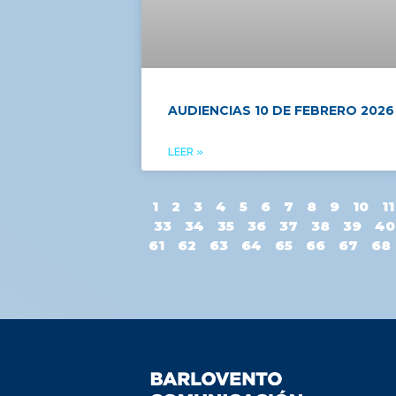
AUDIENCIAS 10 DE FEBRERO 2026
LEER »
1
2
3
4
5
6
7
8
9
10
11
33
34
35
36
37
38
39
40
61
62
63
64
65
66
67
68