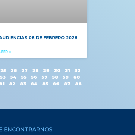
AUDIENCIAS 08 DE FEBRERO 2026
LEER »
25
26
27
28
29
30
31
32
53
54
55
56
57
58
59
60
81
82
83
84
85
86
87
88
E ENCONTRARNOS