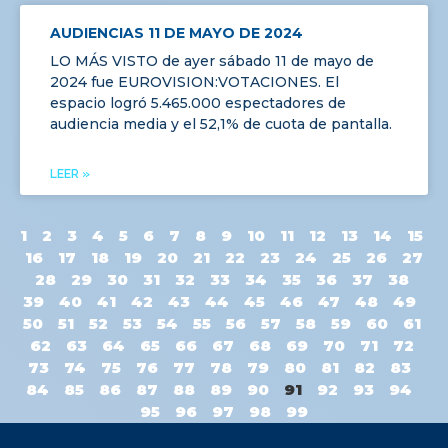
AUDIENCIAS 11 DE MAYO DE 2024
LO MÁS VISTO de ayer sábado 11 de mayo de
2024 fue EUROVISION:VOTACIONES. El
espacio logró 5.465.000 espectadores de
audiencia media y el 52,1% de cuota de pantalla.
LEER »
1
2
3
4
5
6
7
8
9
10
11
12
13
14
15
16
17
18
19
20
21
22
23
24
25
26
27
28
29
30
31
32
33
34
35
36
37
38
39
40
41
42
43
44
45
46
47
48
49
50
51
52
53
54
55
56
57
58
59
60
61
62
63
64
65
66
67
68
69
70
71
72
73
74
75
76
77
78
79
80
81
82
83
84
85
86
87
88
89
90
91
92
93
94
95
96
97
98
99