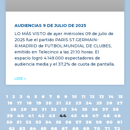
AUDIENCIAS 9 DE JULIO DE 2025
LO MÁS VISTO de ayer miércoles 09 de julio de
2025 fue el partido PARIS ST.GERMAIN-
R.MADRID de FUTBOL:MUNDIAL DE CLUBES,
emitido en Telecinco a las 21:10 horas. El
espacio logró 4.149.000 espectadores de
audiencia media y el 37,2% de cuota de pantalla.
LEER »
1
2
3
4
5
6
7
8
9
10
11
12
13
14
15
16
17
18
19
20
21
22
23
24
25
26
27
28
29
30
31
32
33
34
35
36
37
38
39
40
41
42
43
44
45
46
47
48
49
50
51
52
53
54
55
56
57
58
59
60
61
62
63
64
65
66
67
68
69
70
71
72