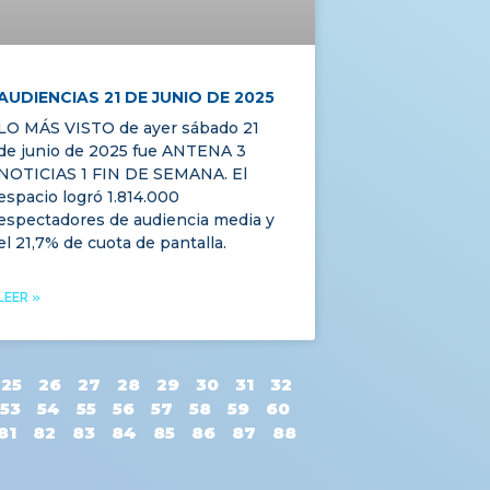
AUDIENCIAS 21 DE JUNIO DE 2025
LO MÁS VISTO de ayer sábado 21
de junio de 2025 fue ANTENA 3
NOTICIAS 1 FIN DE SEMANA. El
espacio logró 1.814.000
espectadores de audiencia media y
el 21,7% de cuota de pantalla.
LEER »
25
26
27
28
29
30
31
32
53
54
55
56
57
58
59
60
81
82
83
84
85
86
87
88