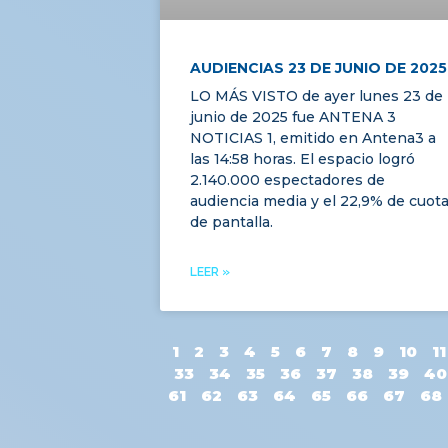
AUDIENCIAS 23 DE JUNIO DE 2025
LO MÁS VISTO de ayer lunes 23 de
junio de 2025 fue ANTENA 3
NOTICIAS 1, emitido en Antena3 a
las 14:58 horas. El espacio logró
2.140.000 espectadores de
audiencia media y el 22,9% de cuot
de pantalla.
LEER »
1
2
3
4
5
6
7
8
9
10
11
33
34
35
36
37
38
39
40
61
62
63
64
65
66
67
68