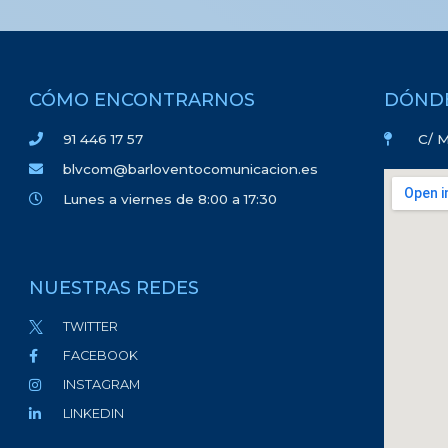
CÓMO ENCONTRARNOS
DÓND
91 446 17 57
C/ M
blvcom@barloventocomunicacion.es
Lunes a viernes de 8:00 a 17:30
NUESTRAS REDES
TWITTER
FACEBOOK
INSTAGRAM
LINKEDIN