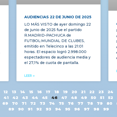
AUDIENCIAS 22 DE JUNIO DE 2025
LO MÁS VISTO de ayer domingo 22
de junio de 2025 fue el partido
R.MADRID-PACHUCA de
FUTBOL:MUNDIAL DE CLUBES,
emitido en Telecinco a las 21:01
horas. El espacio logró 2.998.000
a
espectadores de audiencia media y
el 27,1% de cuota de pantalla.
LEER »
12
13
14
15
16
17
18
19
20
21
22
23
24
41
42
43
44
45
46
47
48
49
50
51
52
69
70
71
72
73
74
75
76
77
78
79
80
89
90
91
92
93
94
95
96
97
98
99