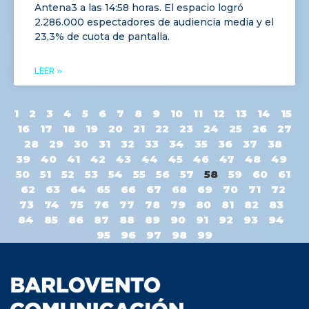
Antena3 a las 14:58 horas. El espacio logró
2.286.000 espectadores de audiencia media y el
23,3% de cuota de pantalla.
LEER »
1
2
3
4
5
6
7
8
9
10
11
12
13
14
15
16
17
18
19
20
21
22
23
24
25
26
27
28
29
30
31
32
33
34
35
36
37
38
39
40
41
42
43
44
45
46
47
48
49
50
51
52
53
54
55
56
57
58
59
60
61
62
63
64
65
66
67
68
69
70
71
72
73
74
75
76
77
78
79
80
81
82
83
84
85
86
87
88
89
90
91
92
93
94
95
96
97
98
99