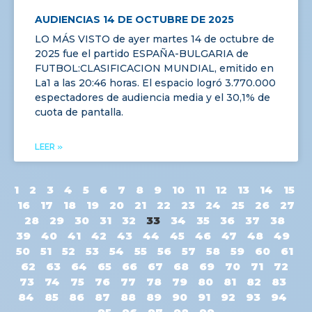
AUDIENCIAS 14 DE OCTUBRE DE 2025
LO MÁS VISTO de ayer martes 14 de octubre de
2025 fue el partido ESPAÑA-BULGARIA de
FUTBOL:CLASIFICACION MUNDIAL, emitido en
La1 a las 20:46 horas. El espacio logró 3.770.000
espectadores de audiencia media y el 30,1% de
cuota de pantalla.
LEER »
1
2
3
4
5
6
7
8
9
10
11
12
13
14
15
16
17
18
19
20
21
22
23
24
25
26
27
28
29
30
31
32
33
34
35
36
37
38
39
40
41
42
43
44
45
46
47
48
49
50
51
52
53
54
55
56
57
58
59
60
61
62
63
64
65
66
67
68
69
70
71
72
73
74
75
76
77
78
79
80
81
82
83
84
85
86
87
88
89
90
91
92
93
94