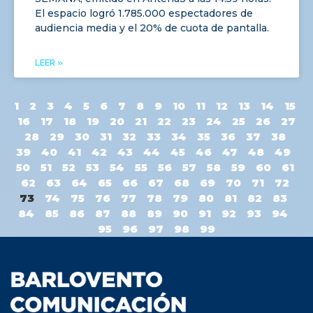
El espacio logró 1.785.000 espectadores de
audiencia media y el 20% de cuota de pantalla.
LEER »
1
2
3
4
5
6
7
8
9
10
11
12
13
14
15
16
17
18
19
20
21
22
23
24
25
26
27
28
29
30
31
32
33
34
35
36
37
38
39
40
41
42
43
44
45
46
47
48
49
50
51
52
53
54
55
56
57
58
59
60
61
62
63
64
65
66
67
68
69
70
71
72
73
74
75
76
77
78
79
80
81
82
83
84
85
86
87
88
89
90
91
92
93
94
95
96
97
98
99