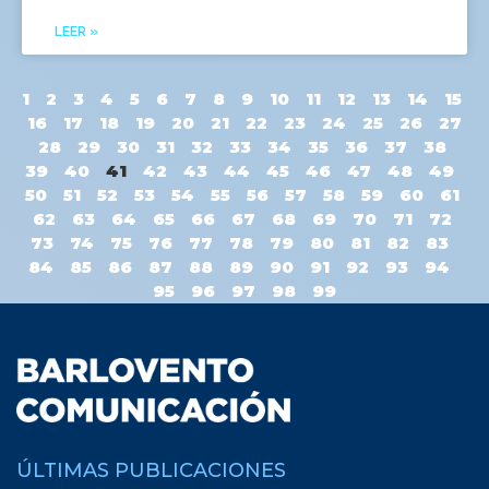
LEER »
1
2
3
4
5
6
7
8
9
10
11
12
13
14
15
16
17
18
19
20
21
22
23
24
25
26
27
28
29
30
31
32
33
34
35
36
37
38
39
40
41
42
43
44
45
46
47
48
49
50
51
52
53
54
55
56
57
58
59
60
61
62
63
64
65
66
67
68
69
70
71
72
73
74
75
76
77
78
79
80
81
82
83
84
85
86
87
88
89
90
91
92
93
94
95
96
97
98
99
ÚLTIMAS PUBLICACIONES